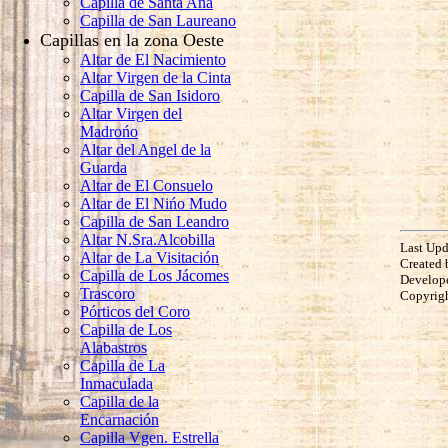
Capilla de Santa Ana
Capilla de San Laureano
Capillas en la zona Oeste
Altar de El Nacimiento
Altar Virgen de la Cinta
Capilla de San Isidoro
Altar Virgen del
Madrońo
Altar del Angel de la
Guarda
Altar de El Consuelo
Altar de El Nińo Mudo
Capilla de San Leandro
Altar N.Sra.Alcobilla
Last Upd
Altar de La Visitación
Created 
Capilla de Los Jácomes
Develop
Trascoro
Copyrig
Pórticos del Coro
Capilla de Los
Alabastros
Capilla de La
Inmaculada
Capilla de la
Encarnación
Capilla Vgen. Estrella