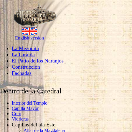
English version
La Mezquita
La Giralda
El Patio de los Naranjos
Construcción
Fachadas
Dentro de la Catedral
Interior del Templo
Capilla Mayor
Coro
Vidrieras
Capillas del ala Este
Altar de la Magdalena