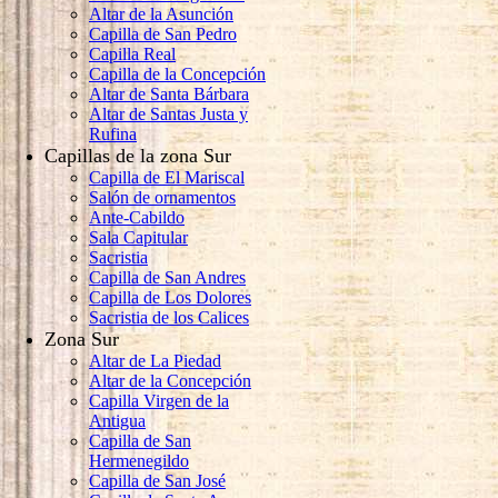
Altar de la Asunción
Capilla de San Pedro
Capilla Real
Capilla de la Concepción
Altar de Santa Bárbara
Altar de Santas Justa y
Rufina
Capillas de la zona Sur
Capilla de El Mariscal
Salón de ornamentos
Ante-Cabildo
Sala Capitular
Sacristia
Capilla de San Andres
Capilla de Los Dolores
Sacristia de los Calices
Zona Sur
Altar de La Piedad
Altar de la Concepción
Capilla Virgen de la
Antigua
Capilla de San
Hermenegildo
Capilla de San José