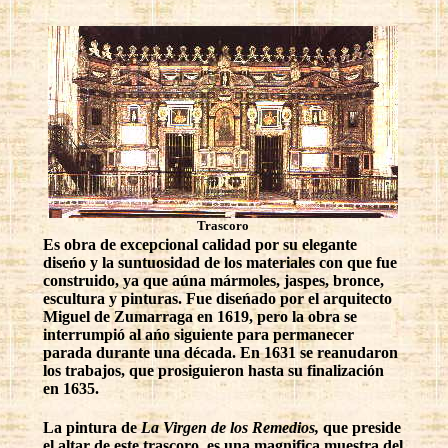
Trascoro
Es obra de excepcional calidad por su elegante
diseńo y la suntuosidad de los materiales con que fue
construido, ya que aúna mármoles, jaspes, bronce,
escultura y pinturas. Fue diseńado por el arquitecto
Miguel de Zumarraga en 1619, pero la obra se
interrumpió al ańo siguiente para permanecer
parada durante una década. En 1631 se reanudaron
los trabajos, que prosiguieron hasta su finalización
en 1635.
La pintura de
La Virgen de los Remedios,
que preside
el altar de este trascoro, es una magnifica muestra del